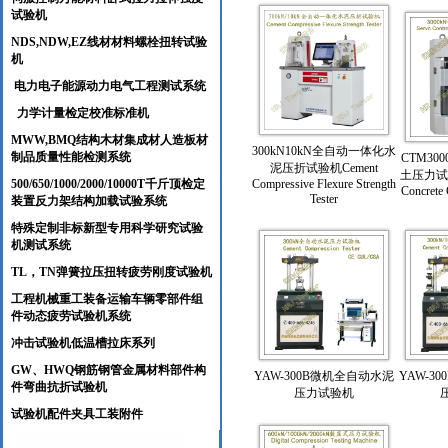
试验机
NDS,NDW,EZ线材材料螺栓扭转试验
机
电力电子能源动力电气工程测试系统
力学计量检定校准标准机
MWW,BMQ结构木材集成材人造板材
300kN10kN全自动一体化水
制品质量性能检测系统
CTM30
泥压折试验机Cement
土压力试验机
500/650/1000/2000/10000T千斤顶检定
Compressive Flexure Strength
Concrete 
Tester
装置反力架结构加载试验系统
特殊定制非标新型专用科学研究试验
机测试系统
TL，TN弹簧拉压扭转疲劳刚度试验机
工程机械重工装备运输车辆零部件组
件动态疲劳试验机系统
冲击试验机低温槽拉床系列
GW、HWQ钢筋钢管金属材料部件构
YAW-300B微机全自动水泥
YAW-3
件弯曲抗折试验机
压力试验机
试验机配件夹具工装附件