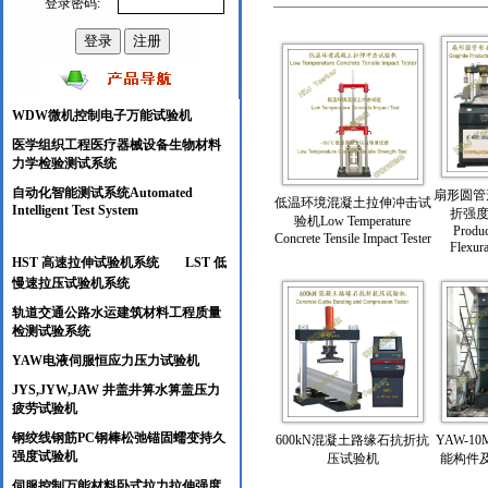
登录密码:
WDW微机控制电子万能试验机
医学组织工程医疗器械设备生物材料
力学检验测试系统
自动化智能测试系统Automated
扇形圆管
低温环境混凝土拉伸冲击试
Intelligent Test System
折强度试
验机Low Temperature
Produ
Concrete Tensile Impact Tester
Flexura
HST 高速拉伸试验机系统
LST 低
慢速拉压试验机系统
轨道交通公路水运建筑材料工程质量
检测试验系统
YAW电液伺服恒应力压力试验机
JYS,JYW,JAW 井盖井箅水箅盖压力
疲劳试验
机
钢绞线钢筋PC钢棒松弛锚固蠕变持久
600kN混凝土路缘石抗折抗
YAW-10
强度试验机
压试验机
能构件
伺服控制万能材料卧式拉力拉伸强度